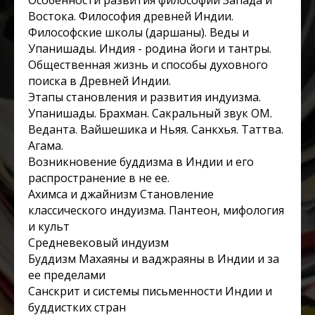
Востока. Философия древней Индии.
Философские школы (даршаны). Веды и
Упанишады. Индия - родина йоги и тантры.
Общественная жизнь и способы духовного
поиска в Древней Индии.
Этапы становления и развития индуизма.
Упанишады. Брахман. Сакральный звук ОМ.
Веданта. Вайшешика и Ньяя. Санкхья. Таттва.
Агама.
Возникновение буддизма в Индии и его
распространение в не ее.
Ахимса и джайнизм Становление
классического индуизма. Пантеон, мифология
и культ
Средневековый индуизм
Буддизм Махаяны и ваджраяны в Индии и за
ее пределами
Санскрит и системы письменности Индии и
буддистких стран