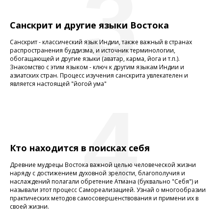
3
Санскрит и другие языки Востока
Санскрит - классический язык Индии, также важный в странах
распространения буддизма, и источник терминологии,
обогащающей и другие языки (аватар, карма, йога и т.п.).
Знакомство с этим языком - ключ к другим языкам Индии и
азиатских стран. Процесс изучения санскрита увлекателен и
является настоящей "йогой ума"
4
Кто находится в поисках себя
Древние мудрецы Востока важной целью человеческой жизни
наряду с достижением духовной зрелости, благополучия и
наслаждений полагали обретение Атмана (буквально "Себя") и
называли этот процесс Самореализацией. Узнай о многообразии
практических методов самосовершенствования и примени их в
своей жизни.