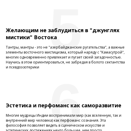
5
Желающим не заблудиться в "джунглях
мистики" Востока
Тантры, мантры - это не "азербайджанские ругательства", а важные
элементы восточного мистицизма, который наряду с "Камасутрой",
многих одновременно привлекает и пугает своей загадочностью.
Научись в этом ориентироваться, не забредая в болото сектантства
и псевдоэзотерики
6
Эстетика и перфоманс как саморазвитие
Многие мудрецы Индии воспринимали мир (как вселенную, так и
внутренний мир человека) как перфоманс сознания. Эта
философия позволяет видеть в сценическом искусстве и
эстетических достижениях нечто большее, чем просто